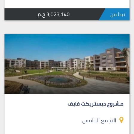
3,023,140 ج.م
تبدأ من
مشروع ديستريكت فايف
التجمع الخامس