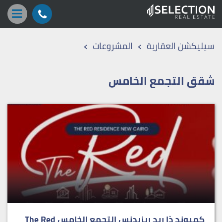
›
›
سيليكشن العقارية
المشروعات
شقق التجمع الخامس
كمبوند ذا ريد ريزيدنس التجمع الخامس The Red