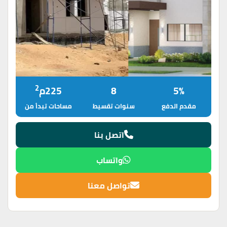
2
5%
8
225م
مقدم الدفع
سنوات تقسيط
مساحات تبدأ من
اتصل بنا
واتساب
تواصل معنا