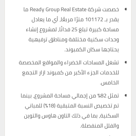
خصصت شركة Ready Group Real Estate ما
يقدر بـ 101172 مترًا مربعًا، أي ما يعادل
مساحة كبيرة تبلغ 25 فدانًا، لمشروع إنشاء
وحدات سكنية مختلفة ومناطق ترفيهية
يحتاجها سكان الكمبوند.
تشغل المساحات الخضراء والمواقع المخصصة
للخدمات الجزء الأكبر من كمبوند ازار التجمع
الخامس.
تمثل 82٪ من إجمالي مساحة المشروع، بينما
تم تخصيص النسبة المتبقية (18٪) للمباني
السكنية، بما في ذلك التاون هاوس والتوين
والفلل المنفصلة.