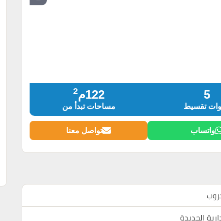
2
5
122م
ات تقسيط
مساحات تبدأ من
واتساب
تواصل معنا
جروب
ارية الجديدة