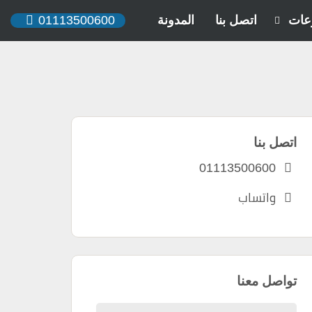
عات
اتصل بنا
المدونة
01113500600
اتصل بنا
01113500600
واتساب
تواصل معنا