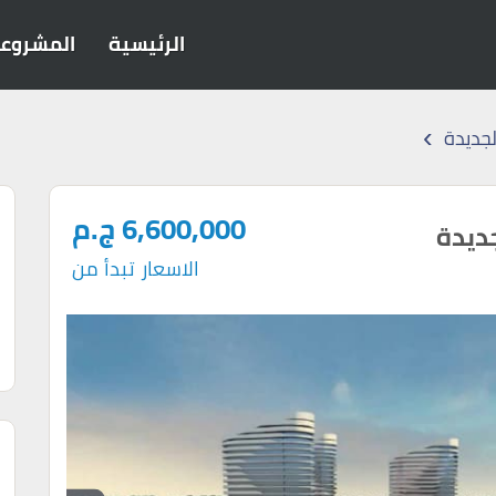
الرئيسية
المشروع
›
لجديدة
6,600,000 ج.م
جديدة
الاسعار تبدأ من