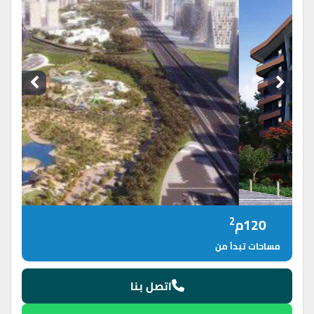
2
120م
مساحات تبدأ من
اتصل بنا