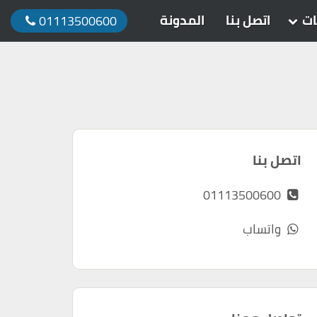
ات
اتصل بنا
المدونة
01113500600
اتصل بنا
01113500600
واتساب