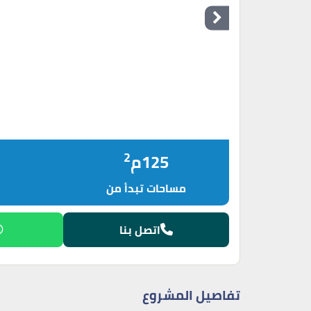
2
125م
مساحات تبدأ من
اتصل بنا
تفاصيل المشروع