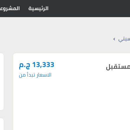
الرئيسية
المشروع
›
يتي
13,333 ج.م
مستقبل
الاسعار تبدأ من