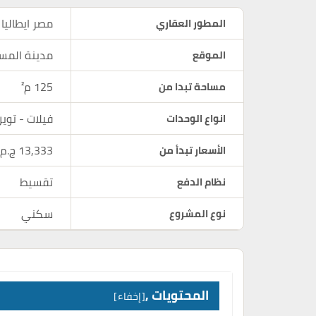
مصر ايطاليا
المطور العقاري
مدينة المس
الموقع
125 م²
مساحة تبدا من
فيلات - توي
انواع الوحدات
13,333 ج.م
الأسعار تبدأ من
تقسيط
نظام الدفع
سكني
نوع المشروع
المحتويات ,
إخفاء