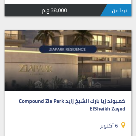
38,000 ج.م
تبدأ من
كمبوند زيا بارك الشيخ زايد Compound Zia Park
ElSheikh Zayed
6 أكتوبر