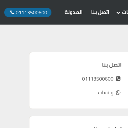
ات
اتصل بنا
المدونة
01113500600
اتصل بنا
01113500600
واتساب