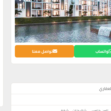
واتساب
تواصل معنا
لعقاري
- تاون هاوس - شاليهات - شقق