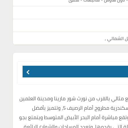
ل الشمالي
,
 مثالي بالقرب من نورث شور مارينا ومدينة العلمين
الجديدة، كذلك تقع على الكيلو 102 طريق الإسكندرية مطروح أمام الرصيف 5، وتتميز بأفضل
تقع مباشرة أمام البحر الأبيض المتوسط ​​ويتمتع بجو
لة التي يقدمها، وتعدد المساحات والشوارع الرائعة