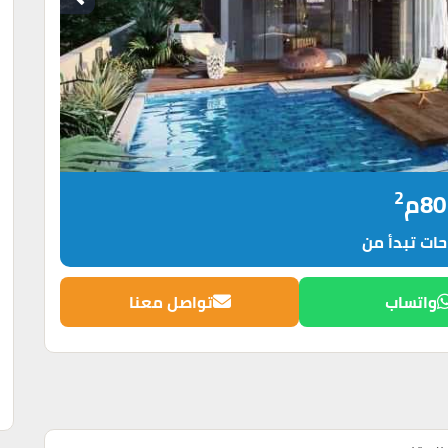
2
80م
ات تبدأ من
واتساب
تواصل معنا