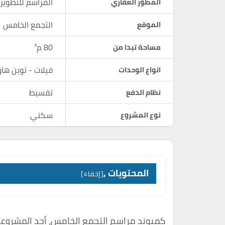
المراسم للتطوير
المطور العقاري
التجمع الخامس
الموقع
80 م²
مساحة تبدا من
فيلات - توين ه
انواع الوحدات
تقسيط
نظام الدفع
سكني
نوع المشروع
المحتويات ,
إخفاء
كمبوند مراسم التجمع الخامس، أحد المشروعات 