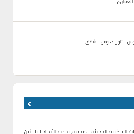
 العقاري
اوس - تاون هاوس - شقق
السكنية الحديثة الضخمة، يجذب الأفراد الباحثين