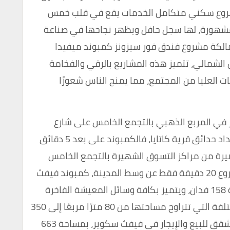
شروع سكني متكامل الخدمات يقع في قلب خمس
شهورة، لها سجل حافل ويظهر نجاحها في صناعة
مالكة مشروع فندق فور سيزونز كمبوند ميفيدا
الشمالي، تتميز هذه المشاريع بالرقي والفخامة
ات العليا من المجتمع، مما يمنح الناس شعورًا
في المربع الذهبي بالتجمع الخامس على شارع
التسعين الشمالي الرئيسي بين بالم هيل وامتداد حدائق قرية كاتايا، فالكمبوند على بعد 5 دقائق
رة من مراكز التسوق الشهيرة بالتجمع الخامس
مثل بوينت 90 وكونكورد وغيرها، ويبعد المشروع 20 دقيقة فقط عن وسط المدينة، كمبوند فيفث
سكوير المراسم القاهرة الجديدة، على مساحة 158 فدان، ويتميز بكافة وسائل المعيشة الفاخرة
ومجموعة متنوعة من الوحدات السكنية المختلفة التي تتراوح مساحتها من 80 مترًا مربعًا إلى 350
مترًا مربعًا، وقد جذب ذلك الأفراد الباحثين عن شقق للبيع والإيجار في فيفث سكوير، بمساحة 663