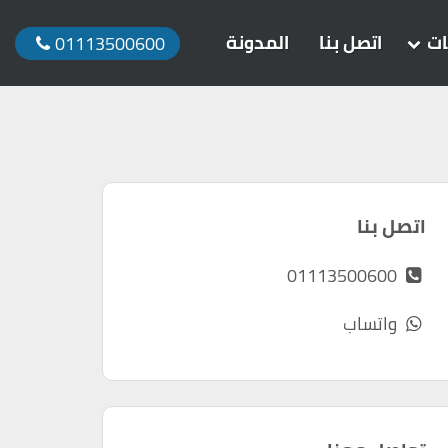
ات
اتصل بنا
المدونة
01113500600
اتصل بنا
01113500600
واتساب