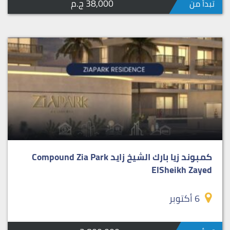
38,000 ج.م
تبدأ من
كمبوند زيا بارك الشيخ زايد Compound Zia Park
ElSheikh Zayed
6 أكتوبر