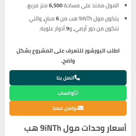
المول ممتد على مساحة
6,500
متر مربع.
يتكون مول 9iNTh هب من
6
مبانٍ، والتي
تتكون من دور أرضي، و
9
أدوار علوية.
اطلب البورشور للتعرف على المشروع بشكل
واضح.
اتصل بنا
واتساب
تواصل معنا
أسعار وحدات مول 9iNTh هب