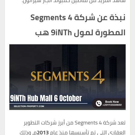
شاهد المزيد من تفاصيل
كمبوند ألجار شيراتون
.
نبذة عن شركة Segments 4
المطورة لمول 9iNTh هب
تعد شركة Segments 4 من أبرز شركات التطوير
العقاري التي تم تأسيسها منذ عام
2013
م، وذلك