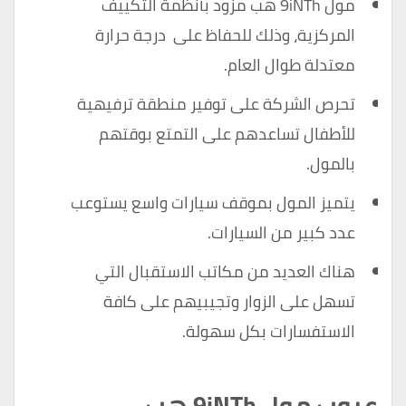
مول 9iNTh هب مزود بأنظمة التكييف
المركزية، وذلك للحفاظ على درجة حرارة
معتدلة طوال العام.
تحرص الشركة على توفير منطقة ترفيهية
للأطفال تساعدهم على التمتع بوقتهم
بالمول.
يتميز المول بموقف سيارات واسع يستوعب
عدد كبير من السيارات.
هناك العديد من مكاتب الاستقبال التي
تسهل على الزوار وتجيبيهم على كافة
الاستفسارات بكل سهولة.
عيوب مول 9iNTh هب