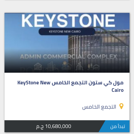
مول كي ستون التجمع الخامس KeyStone New
Cairo
التجمع الخامس
10,680,000 ج.م
تبدأ من