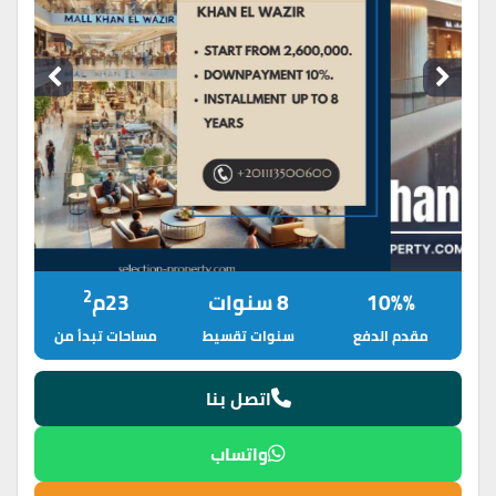
2
10%%
8 سنوات
23م
مقدم الدفع
سنوات تقسيط
مساحات تبدأ من
اتصل بنا
واتساب