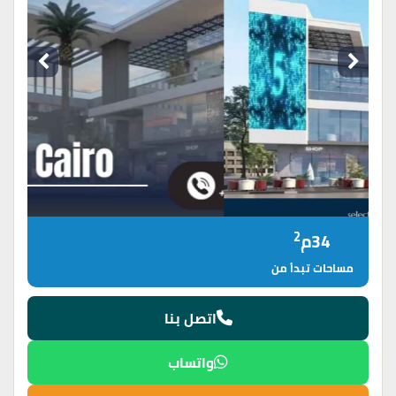
2
34م
مساحات تبدأ من
اتصل بنا
واتساب