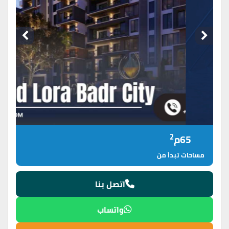
2
65م
مساحات تبدأ من
اتصل بنا
واتساب