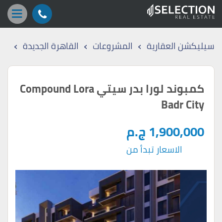
›
›
›
سيليكشن العقارية
المشروعات
القاهرة الجديدة
كمبوند لورا بدر سيتي Compound Lora
Badr City
1,900,000 ج.م
الاسعار تبدأ من