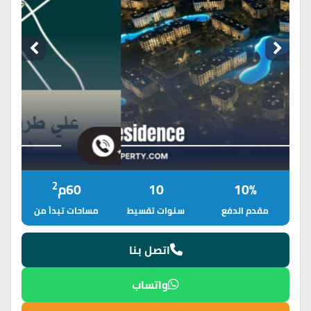
2
10%
10
60م
مقدم الدفع
سنوات تقسيط
مساحات تبدأ من
اتصل بنا
واتساب