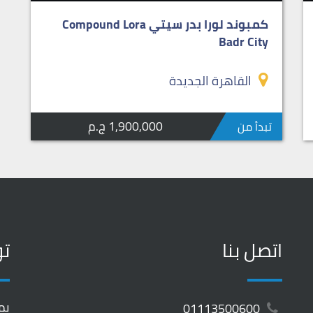
كمبوند لورا بدر سيتي Compound Lora
Badr City
القاهرة الجديدة
1,900,000 ج.م
تبدأ من
اتصل بنا
تو
يم
01113500600