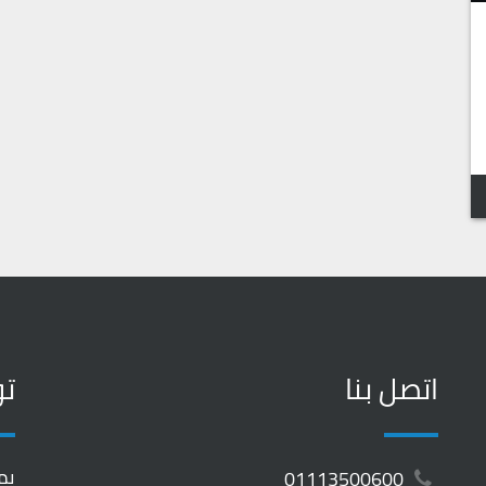
اتصل بنا
تو
يم
01113500600