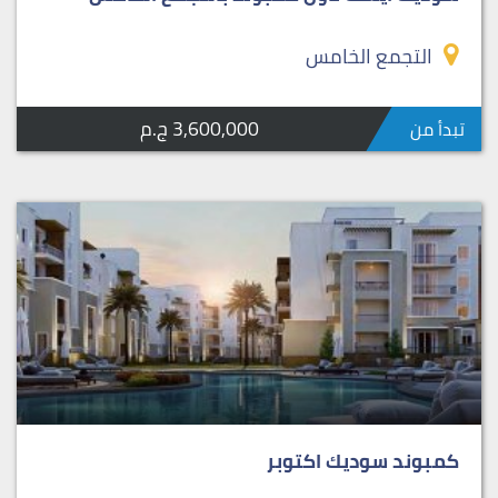
التجمع الخامس
3,600,000 ج.م
تبدأ من
كمبوند سوديك اكتوبر