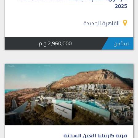
2025
القاهرة الجديدة
2,960,000 ج.م
تبدأ من
قرية كارنيليا العين السخنة