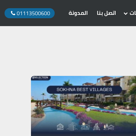
ات
اتصل بنا
المدونة
01113500600