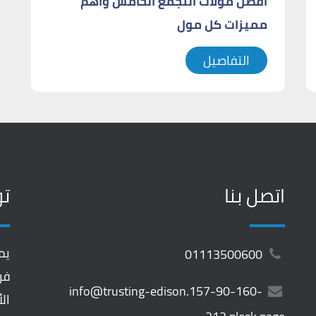
أفضل مولات التجمع الخامس وأهم
مميزات كل مول
التفاصيل
اتصل بنا
تو
يم
01113500600
فر
info@trusting-edison.157-90-160-
ال